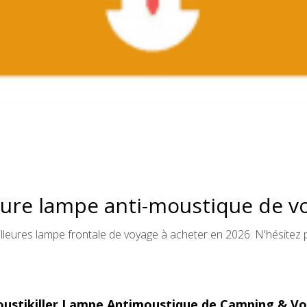
eure lampe anti-moustique de v
leures lampe frontale de voyage à acheter en 2026. N'hésitez p
oustikiller Lampe Antimoustique de Camping & V