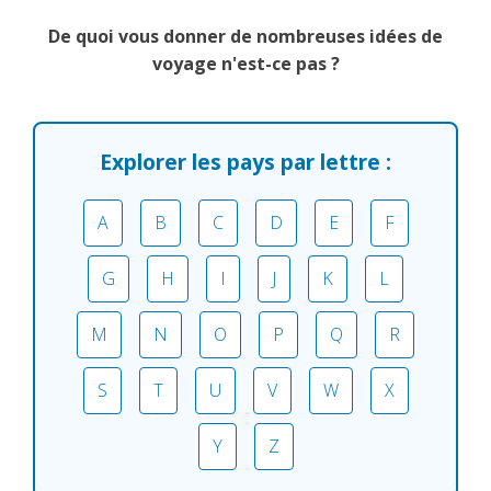
De quoi vous donner de nombreuses idées de
voyage n'est-ce pas ?
Explorer les pays par lettre :
A
B
C
D
E
F
G
H
I
J
K
L
M
N
O
P
Q
R
S
T
U
V
W
X
Y
Z