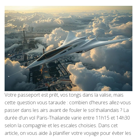
Votre passeport est prêt, vos tongs dans la valise, mais
cette question vous taraude : combien d'heures allez-vous
passer dans les airs avant de fouler le sol thaïlandais ? La
durée d'un vol Paris-Thaïlande varie entre 11h15 et 14h30
selon la compagnie et les escales choisies. Dans cet
article, on vous aide à planifier votre voyage pour éviter les